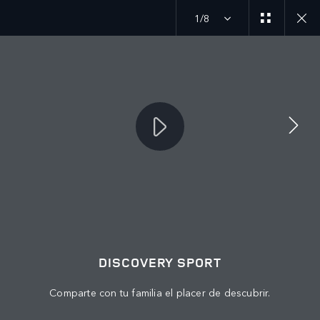
1/8
MENU
ÚNETE A LA CONVERSACIÓN
DISCOVERY SPORT
Comparte con tu familia el placer de descubrir.
CONTÁCTANOS