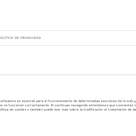
POLÍTICA DE PRIVACIDAD
en dichas pruebas y estas cifras son para fines comparativos únicamente.
y pueden no reflejar la disponibilidad del mercado. Para obtener más información consult
miconductores está afectando actualmente la producción de ciertos equipamientos, la disp
no reflejar completamente las especificaciones disponibles de equipamientos, opcionales, 
les de nuestros vehículos y que no realicen un pedido basándose únicamente en las especif
 utilizamos es esencial para el funcionamiento de determinadas secciones de la web y 
os no funcionen correctamente. Si continuas navegando entendemos que consientes la 
ificaciones, el diseño y la producción de sus vehículos, piezas y accesorios, por lo que
olítica de cookies o también puede leer más sobre la modificación al tratamiento de d
mación, las especificaciones, los motores y los colores que aparecen en esta página web se
 con equipamiento opcional y accesorios originales que pueden no estar disponibles en to
s elementos instalados después del punto de fabricación afectarán la carga útil. Asegúrese de que el 