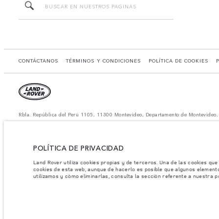
CONTÁCTANOS
TÉRMINOS Y CONDICIONES
POLÍTICA DE COOKIES
Rbla. República del Perú 1105, 11300 Montevideo, Departamento de Montevideo.
El consumo de combustible real de un vehículo podría ser diferente del obtenido 
*Las imágenes y especificaciones mostradas son de carácter meramente ilustrativo 
Nota importante sobre imágenes y especificaciones.
La escasez global de se
POLÍTICA DE PRIVACIDAD
dinámica y como resultado de ella, el uso de fotografías en este sitio web puede 
distribuidor de su preferencia, quien podrá dar a conocer las restricciones actua
Land Rover utiliza cookies propias y de terceros. Una de las cookies que
cookies de esta web, aunque de hacerlo es posible que algunos element
Jaguar Land Rover Limited busca constantemente nuevas formas de mejorar las espec
utilizamos y cómo eliminarlas, consulta la sección referente a nuestra p
modelo, algunas funciones serán opcionales o vendrán incluidas de serie. La infor
mercado y pueden ser modificados sin previo aviso. Algunos vehículos se muestran
disponibilidad y precios.
Los pesos indicados reflejan la especificación estándar del vehículo. Los accesorios y otro
con accesorios, ocupantes, fluidos y combustibles, y carga útil.