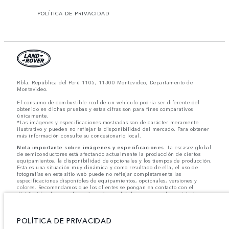
POLÍTICA DE PRIVACIDAD
Rbla. República del Perú 1105, 11300 Montevideo, Departamento de
Montevideo.
El consumo de combustible real de un vehículo podría ser diferente del
obtenido en dichas pruebas y estas cifras son para fines comparativos
únicamente.
*Las imágenes y especificaciones mostradas son de carácter meramente
ilustrativo y pueden no reflejar la disponibilidad del mercado. Para obtener
más información consulte su concesionario local.
Nota importante sobre imágenes y especificaciones.
La escasez global
de semiconductores está afectando actualmente la producción de ciertos
equipamientos, la disponibilidad de opcionales y los tiempos de producción.
Esta es una situación muy dinámica y como resultado de ella, el uso de
fotografías en este sitio web puede no reflejar completamente las
especificaciones disponibles de equipamientos, opcionales, versiones y
colores. Recomendamos que los clientes se pongan en contacto con el
distribuidor de su preferencia, quien podrá dar a conocer las restricciones
actuales de nuestros vehículos y que no realicen un pedido basándose
únicamente en las especificaciones e imágenes mostradas en este sitio web.
POLÍTICA DE PRIVACIDAD
Jaguar Land Rover Limited busca constantemente nuevas formas de mejorar
las especificaciones, el diseño y la producción de sus vehículos, piezas y