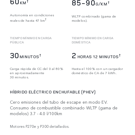
60
85-90
†
KM
†
G/KM
Autonomía en condiciones
WLTP combinado (gama de
†
reales de hasta 47 km
modelos).
TIEMPO MÍNIMO EN CARGA
TIEMPO MÍNIMO EN CARGA
PÚBLICA
DOMÉSTICA
30
2
†
†
MINUTOS
HORAS 12 MINUTOS
Carga rápida de CC del 0 al 80 %
Hasta el 100 % con un cargador
en aproximadamente
doméstico de CA de 7 kWh.
30 minutos.
HÍBRIDO ELÉCTRICO ENCHUFABLE (PHEV)
Cero emisiones del tubo de escape en modo EV.
Consumo de combustible combinado WLTP (gama de
modelos) 3.7 - 4.0 l/100km
Motores P270e y P300 detallados.