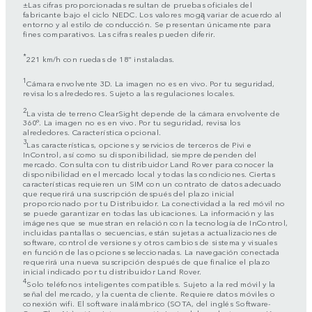
±Las cifras proporcionadas resultan de pruebas oficiales del
fabricante bajo el ciclo NEDC. Los valores mogą variar de acuerdo al
entorno y al estilo de conducción. Se presentan únicamente para
fines comparativos. Las cifras reales pueden diferir.
*
221 km/h con ruedas de 18" instaladas.
1
Cámara envolvente 3D. La imagen no es en vivo. Por tu seguridad,
revisa los alrededores. Sujeto a las regulaciones locales.
2
La vista de terreno ClearSight depende de la cámara envolvente de
360°. La imagen no es en vivo. Por tu seguridad, revisa los
alrededores. Característica opcional.
3
Las características, opciones y servicios de terceros de Pivi e
InControl, así como su disponibilidad, siempre dependen del
mercado. Consulta con tu distribuidor Land Rover para conocer la
disponibilidad en el mercado local y todas las condiciones. Ciertas
características requieren un SIM con un contrato de datos adecuado
que requerirá una suscripción después del plazo inicial
proporcionado por tu Distribuidor. La conectividad a la red móvil no
se puede garantizar en todas las ubicaciones. La información y las
imágenes que se muestran en relación con la tecnología de InControl,
incluidas pantallas o secuencias, están sujetas a actualizaciones de
software, control de versiones y otros cambios de sistema y visuales
en función de las opciones seleccionadas. La navegación conectada
requerirá una nueva suscripción después de que finalice el plazo
inicial indicado por tu distribuidor Land Rover.
4
Solo teléfonos inteligentes compatibles. Sujeto a la red móvil y la
señal del mercado, y la cuenta de cliente. Requiere datos móviles o
conexión wifi. El software inalámbrico (SOTA, del inglés Software-