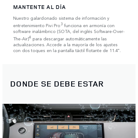
MANTENTE AL DÍA
MAN
s
Nuestro galardonado sistema de información y
Conec
3
t
entretenimiento Pivi Pro
funciona en armonía con
Andro
software inalámbrico (SOTA, del inglés Software-Over-
carga
ge
4
.
The-Air)
para descargar automáticamente las
actualizaciones. Accede a la mayoría de los ajustes
con dos toques en la pantalla táctil flotante de 11.4".
DONDE SE DEBE ESTAR