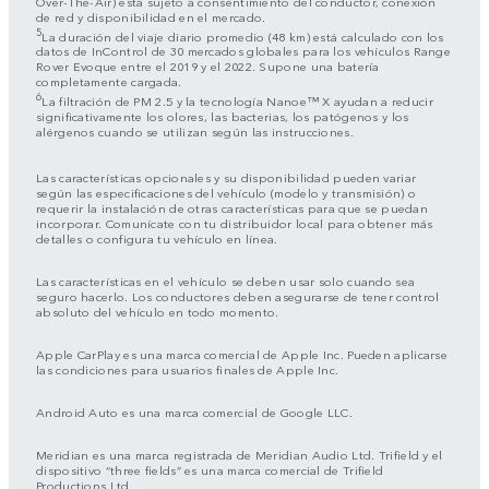
Over-The-Air) está sujeto a consentimiento del conductor, conexión
de red y disponibilidad en el mercado.
5
La duración del viaje diario promedio (48 km) está calculado con los
datos de InControl de 30 mercados globales para los vehículos Range
Rover Evoque entre el 2019 y el 2022. Supone una batería
completamente cargada.
6
La filtración de PM 2.5 y la tecnología Nanoe™ X ayudan a reducir
significativamente los olores, las bacterias, los patógenos y los
alérgenos cuando se utilizan según las instrucciones.
Las características opcionales y su disponibilidad pueden variar
según las especificaciones del vehículo (modelo y transmisión) o
requerir la instalación de otras características para que se puedan
incorporar. Comunícate con tu distribuidor local para obtener más
detalles o configura tu vehículo en línea.
Las características en el vehículo se deben usar solo cuando sea
seguro hacerlo. Los conductores deben asegurarse de tener control
absoluto del vehículo en todo momento.
Apple CarPlay es una marca comercial de Apple Inc. Pueden aplicarse
las condiciones para usuarios finales de Apple Inc.
Android Auto es una marca comercial de Google LLC.
Meridian es una marca registrada de Meridian Audio Ltd. Trifield y el
dispositivo “three fields” es una marca comercial de Trifield
Productions Ltd.