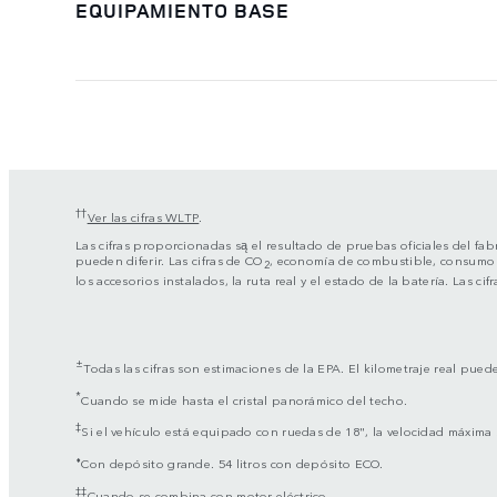
EQUIPAMIENTO BASE
††
Ver las cifras WLTP
.
Las cifras proporcionadas są el resultado de pruebas oficiales del fa
pueden diferir. Las cifras de CO
, economía de combustible, consumo d
2
los accesorios instalados, la ruta real y el estado de la batería. Las
±
Todas las cifras son estimaciones de la EPA. El kilometraje real puede
*
Cuando se mide hasta el cristal panorámico del techo.
‡
Si el vehículo está equipado con ruedas de 18", la velocidad máxima
⬧
Con depósito grande. 54 litros con depósito ECO.
‡‡
Cuando se combina con motor eléctrico.