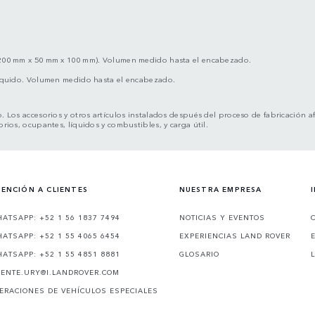
200 mm x 50 mm x 100 mm). Volumen medido hasta el encabezado.
íquido. Volumen medido hasta el encabezado.
o. Los accesorios y otros artículos instalados después del proceso de fabricación 
orios, ocupantes, líquidos y combustibles, y carga útil.
ENCIÓN A CLIENTES
NUESTRA EMPRESA
ATSAPP: +52 1 56 1837 7494
NOTICIAS Y EVENTOS
ATSAPP: +52 1 55 4065 6454
EXPERIENCIAS LAND ROVER
ATSAPP: +52 1 55 4851 8881
GLOSARIO
IENTE.URY@I.LANDROVER.COM
ERACIONES DE VEHÍCULOS ESPECIALES