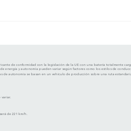
bricante de conformidad con la legislación de la UE con una batería totalmente carg
e energía y autonomía pueden variar según factores como los estilos de conducción
 cifras de autonomía se basan en un vehículo de producción sobre una ruta estandari
 variar.
 será de 221 km/h.