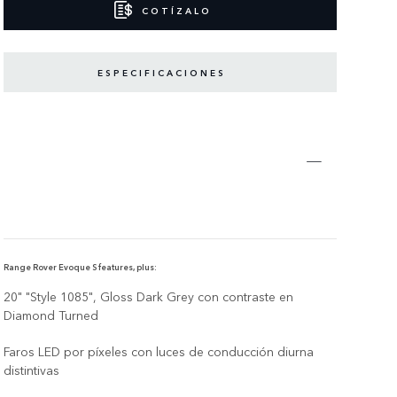
COTÍZALO
ESPECIFICACIONES
Range Rover Evoque S features, plus:
20" "Style 1085", Gloss Dark Grey con contraste en
Diamond Turned
Faros LED por píxeles con luces de conducción diurna
distintivas