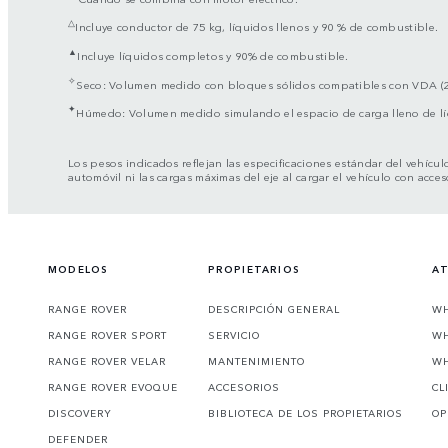
△
Incluye conductor de 75 kg, líquidos llenos y 90 % de combustible.
▲
Incluye líquidos completos y 90% de combustible.
✧
Seco: Volumen medido con bloques sólidos compatibles con VDA (
✦
Húmedo: Volumen medido simulando el espacio de carga lleno de l
Los pesos indicados reflejan las especificaciones estándar del vehícul
automóvil ni las cargas máximas del eje al cargar el vehículo con acces
MODELOS
PROPIETARIOS
AT
RANGE ROVER
DESCRIPCIÓN GENERAL
WH
RANGE ROVER SPORT
SERVICIO
WH
RANGE ROVER VELAR
MANTENIMIENTO
WH
RANGE ROVER EVOQUE
ACCESORIOS
CL
DISCOVERY
BIBLIOTECA DE LOS PROPIETARIOS
OP
DEFENDER