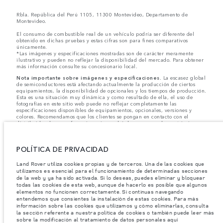
Rbla. República del Perú 1105, 11300 Montevideo, Departamento de
Montevideo.
El consumo de combustible real de un vehículo podría ser diferente del
obtenido en dichas pruebas y estas cifras son para fines comparativos
únicamente.
*Las imágenes y especificaciones mostradas son de carácter meramente
ilustrativo y pueden no reflejar la disponibilidad del mercado. Para obtener
más información consulte su concesionario local.
Nota importante sobre imágenes y especificaciones.
La escasez global
de semiconductores está afectando actualmente la producción de ciertos
equipamientos, la disponibilidad de opcionales y los tiempos de producción.
Esta es una situación muy dinámica y como resultado de ella, el uso de
fotografías en este sitio web puede no reflejar completamente las
especificaciones disponibles de equipamientos, opcionales, versiones y
colores. Recomendamos que los clientes se pongan en contacto con el
distribuidor de su preferencia, quien podrá dar a conocer las restricciones
actuales de nuestros vehículos y que no realicen un pedido basándose
únicamente en las especificaciones e imágenes mostradas en este sitio web.
POLÍTICA DE PRIVACIDAD
Jaguar Land Rover Limited busca constantemente nuevas formas de mejorar
las especificaciones, el diseño y la producción de sus vehículos, piezas y
accesorios, por lo que se producen modificaciones de forma continua y sin
Land Rover utiliza cookies propias y de terceros. Una de las cookies que
previo aviso. Según el modelo, algunas funciones serán opcionales o
utilizamos es esencial para el funcionamiento de determinadas secciones
vendrán incluidas de serie. La información, las especificaciones, los motores
de la web y ya ha sido activada. Si lo deseas, puedes eliminar y bloquear
y los colores que aparecen en esta página web se basan en las
todas las cookies de esta web, aunque de hacerlo es posible que algunos
especificaciones europeas. Estos pueden variar en función del mercado y
elementos no funcionen correctamente. Si continuas navegando
pueden ser modificados sin previo aviso. Algunos vehículos se muestran con
entendemos que consientes la instalación de estas cookies. Para más
equipamiento opcional y accesorios originales que pueden no estar
información sobre las cookies que utilizamos y cómo eliminarlas, consulta
disponibles en todos los mercados. Ponte en contacto con tu concesionario
la sección referente a nuestra política de cookies o también puede leer más
local para consultar disponibilidad y precios.
sobre la modificación al tratamiento de datos personales aquí