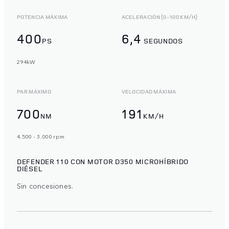
POTENCIA MÁXIMA
ACELERACIÓN (0-100 KM/H)
400
6,4
PS
SEGUNDOS
294kW
PAR MÁXIMO
VELOCIDAD MÁXIMA
700
191
NM
KM/H
4.500 - 3.000 rpm
DEFENDER 110 CON MOTOR D350 MICROHÍBRIDO
DIÉSEL
Sin concesiones.