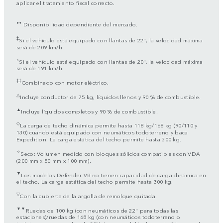
aplicar el tratamiento fiscal correcto.
⬧⬧
Disponibilidad dependiente del mercado.
‡
Si el vehículo está equipado con llantas de 22", la velocidad máxima
será de 209 km/h.
⬨
Si el vehículo está equipado con llantas de 20", la velocidad máxima
será de 191 km/h.
‡‡
Combinado con motor eléctrico.
△
Incluye conductor de 75 kg, líquidos llenos y 90 % de combustible.
▲
Incluye líquidos completos y 90 % de combustible.
◇
La carga de techo dinámica permite hasta 118 kg/168 kg (90/110 y
130) cuando está equipado con neumáticos todoterreno y baca
Expedition. La carga estática del techo permite hasta 300 kg.
✧
Seco: Volumen medido con bloques sólidos compatibles con VDA
(200 mm x 50 mm x 100 mm).
▼
Los modelos Defender V8 no tienen capacidad de carga dinámica en
el techo. La carga estática del techo permite hasta 300 kg.
▽
Con la cubierta de la argolla de remolque quitada.
▼▼
Ruedas de 100 kg (con neumáticos de 22" para todas las
estaciones)/ruedas de 168 kg (con neumáticos todoterreno o