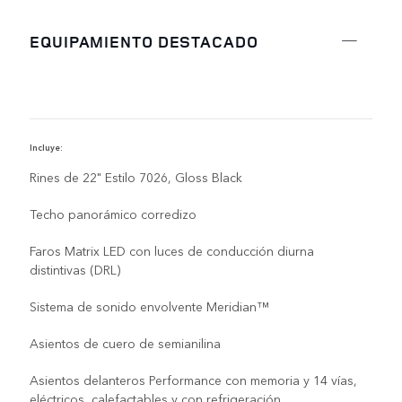
EQUIPAMIENTO DESTACADO
Incluye:
I
Rines de 22" Estilo 7026, Gloss Black
Techo panorámico corredizo
Faros Matrix LED con luces de conducción diurna
distintivas (DRL)
Sistema de sonido envolvente Meridian™
Asientos de cuero de semianilina
Asientos delanteros Performance con memoria y 14 vías,
eléctricos, calefactables y con refrigeración.