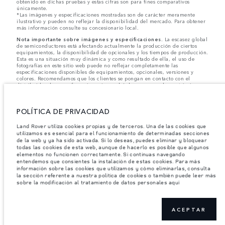
obtenido en dichas pruebas y estas cifras son para fines comparativos
únicamente.
*Las imágenes y especificaciones mostradas son de carácter meramente
ilustrativo y pueden no reflejar la disponibilidad del mercado. Para obtener
más información consulte su concesionario local.
Nota importante sobre imágenes y especificaciones.
La escasez global
de semiconductores está afectando actualmente la producción de ciertos
equipamientos, la disponibilidad de opcionales y los tiempos de producción.
Esta es una situación muy dinámica y como resultado de ella, el uso de
fotografías en este sitio web puede no reflejar completamente las
especificaciones disponibles de equipamientos, opcionales, versiones y
colores. Recomendamos que los clientes se pongan en contacto con el
distribuidor de su preferencia, quien podrá dar a conocer las restricciones
actuales de nuestros vehículos y que no realicen un pedido basándose
únicamente en las especificaciones e imágenes mostradas en este sitio web.
POLÍTICA DE PRIVACIDAD
Jaguar Land Rover Limited busca constantemente nuevas formas de mejorar
las especificaciones, el diseño y la producción de sus vehículos, piezas y
accesorios, por lo que se producen modificaciones de forma continua y sin
Land Rover utiliza cookies propias y de terceros. Una de las cookies que
previo aviso. Según el modelo, algunas funciones serán opcionales o
utilizamos es esencial para el funcionamiento de determinadas secciones
vendrán incluidas de serie. La información, las especificaciones, los motores
de la web y ya ha sido activada. Si lo deseas, puedes eliminar y bloquear
y los colores que aparecen en esta página web se basan en las
todas las cookies de esta web, aunque de hacerlo es posible que algunos
especificaciones europeas. Estos pueden variar en función del mercado y
elementos no funcionen correctamente. Si continuas navegando
pueden ser modificados sin previo aviso. Algunos vehículos se muestran con
entendemos que consientes la instalación de estas cookies. Para más
equipamiento opcional y accesorios originales que pueden no estar
información sobre las cookies que utilizamos y cómo eliminarlas, consulta
disponibles en todos los mercados. Ponte en contacto con tu concesionario
la sección referente a nuestra política de cookies o también puede leer más
local para consultar disponibilidad y precios.
sobre la modificación al tratamiento de datos personales aquí
Los pesos indicados reflejan la especificación estándar del vehículo. Los accesorios y
otros elementos instalados después del punto de fabricación afectarán la carga útil.
Asegúrese de que el Peso Bruto del Vehículo y las Cargas Máximas por Eje no se
ACEPTAR
excedan al cargar el vehículo con accesorios, ocupantes, fluidos y combustibles, y
carga útil.