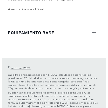
Asiento Body and Soul
EQUIPAMIENTO BASE
††
Ver cifras WLTP.
Las cifras proporcionadas son NEDC2 calculadas a partir de las
pruebas WLTP del fabricante oficial de acuerdo con la legislación de
la UE con una batería completamente cargada. Solo con fines
comparativos. Las cifras del mundo real pueden diferir. Las cifras de
CO
, economía de combustible, consumo de energía y autonomía
2
pueden variar según factores como el estilo de conducción, las
condiciones ambientales, la carga, el ajuste de las ruedas y los
accesorios instalados. NEDC2 son cifras calculadas utilizando una
fórmula gubernamental a partir de cifras WLTP equivalentes a lo que
habrían sido bajo la antigua prueba NEDC. Entonces se puede