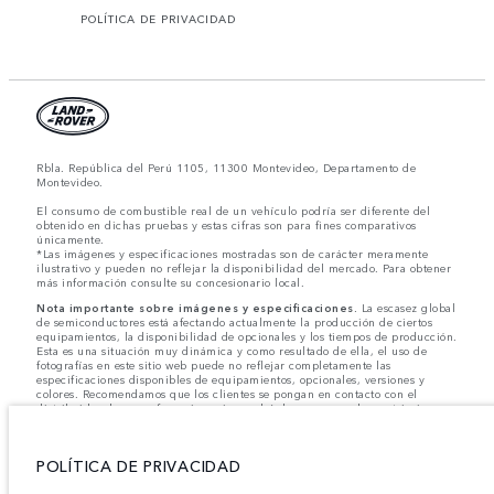
POLÍTICA DE PRIVACIDAD
Rbla. República del Perú 1105, 11300 Montevideo, Departamento de
Montevideo.
El consumo de combustible real de un vehículo podría ser diferente del
obtenido en dichas pruebas y estas cifras son para fines comparativos
únicamente.
*Las imágenes y especificaciones mostradas son de carácter meramente
ilustrativo y pueden no reflejar la disponibilidad del mercado. Para obtener
más información consulte su concesionario local.
Nota importante sobre imágenes y especificaciones.
La escasez global
de semiconductores está afectando actualmente la producción de ciertos
equipamientos, la disponibilidad de opcionales y los tiempos de producción.
Esta es una situación muy dinámica y como resultado de ella, el uso de
fotografías en este sitio web puede no reflejar completamente las
especificaciones disponibles de equipamientos, opcionales, versiones y
colores. Recomendamos que los clientes se pongan en contacto con el
distribuidor de su preferencia, quien podrá dar a conocer las restricciones
actuales de nuestros vehículos y que no realicen un pedido basándose
únicamente en las especificaciones e imágenes mostradas en este sitio web.
POLÍTICA DE PRIVACIDAD
Jaguar Land Rover Limited busca constantemente nuevas formas de mejorar
las especificaciones, el diseño y la producción de sus vehículos, piezas y
accesorios, por lo que se producen modificaciones de forma continua y sin