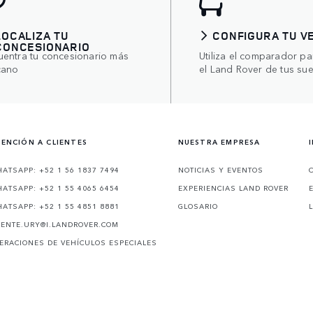
LOCALIZA TU
CONFIGURA TU V
CONCESIONARIO
uentra tu concesionario más
Utiliza el comparador pa
cano
el Land Rover de tus su
ENCIÓN A CLIENTES
NUESTRA EMPRESA
ATSAPP: +52 1 56 1837 7494
NOTICIAS Y EVENTOS
ATSAPP: +52 1 55 4065 6454
EXPERIENCIAS LAND ROVER
ATSAPP: +52 1 55 4851 8881
GLOSARIO
IENTE.URY@I.LANDROVER.COM
ERACIONES DE VEHÍCULOS ESPECIALES