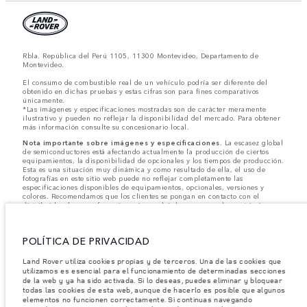
Rbla. República del Perú 1105, 11300 Montevideo, Departamento de
Montevideo.
El consumo de combustible real de un vehículo podría ser diferente del
obtenido en dichas pruebas y estas cifras son para fines comparativos
únicamente.
*Las imágenes y especificaciones mostradas son de carácter meramente
ilustrativo y pueden no reflejar la disponibilidad del mercado. Para obtener
más información consulte su concesionario local.
Nota importante sobre imágenes y especificaciones.
La escasez global
de semiconductores está afectando actualmente la producción de ciertos
equipamientos, la disponibilidad de opcionales y los tiempos de producción.
Esta es una situación muy dinámica y como resultado de ella, el uso de
fotografías en este sitio web puede no reflejar completamente las
especificaciones disponibles de equipamientos, opcionales, versiones y
colores. Recomendamos que los clientes se pongan en contacto con el
distribuidor de su preferencia, quien podrá dar a conocer las restricciones
actuales de nuestros vehículos y que no realicen un pedido basándose
únicamente en las especificaciones e imágenes mostradas en este sitio web.
POLÍTICA DE PRIVACIDAD
Jaguar Land Rover Limited busca constantemente nuevas formas de mejorar
las especificaciones, el diseño y la producción de sus vehículos, piezas y
accesorios, por lo que se producen modificaciones de forma continua y sin
Land Rover utiliza cookies propias y de terceros. Una de las cookies que
previo aviso. Según el modelo, algunas funciones serán opcionales o
utilizamos es esencial para el funcionamiento de determinadas secciones
vendrán incluidas de serie. La información, las especificaciones, los motores
de la web y ya ha sido activada. Si lo deseas, puedes eliminar y bloquear
y los colores que aparecen en esta página web se basan en las
todas las cookies de esta web, aunque de hacerlo es posible que algunos
especificaciones europeas. Estos pueden variar en función del mercado y
elementos no funcionen correctamente. Si continuas navegando
pueden ser modificados sin previo aviso. Algunos vehículos se muestran con