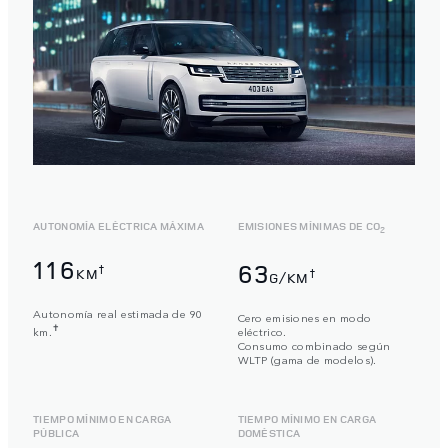
AUTONOMÍA ELÉCTRICA MÁXIMA
EMISIONES MÍNIMAS DE CO
2
116
63
†
KM
†
G/KM
Autonomía real estimada de 90
Cero emisiones en modo
✝
km.
eléctrico.
Consumo combinado según
WLTP (gama de modelos).
TIEMPO MÍNIMO EN CARGA
TIEMPO MÍNIMO EN CARGA
PÚBLICA
DOMÉSTICA