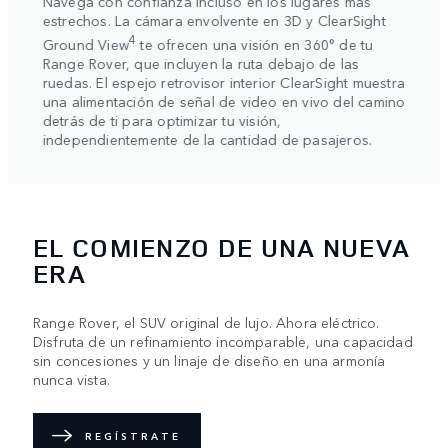
Navega con confianza incluso en los lugares más
Selec
s
estrechos. La cámara envolvente en 3D y ClearSight
dinám
to no
para 
4
Ground View
te ofrecen una visión en 360° de tu
reacc
Range Rover, que incluyen la ruta debajo de las
 de
elect
ruedas. El espejo retrovisor interior ClearSight muestra
entro
mayor
una alimentación de señal de video en vivo del camino
 en el
la ca
detrás de ti para optimizar tu visión,
entre
independientemente de la cantidad de pasajeros.
EL COMIENZO DE UNA NUEVA
ERA
Range Rover, el SUV original de lujo. Ahora eléctrico.
Disfruta de un refinamiento incomparable, una capacidad
sin concesiones y un linaje de diseño en una armonía
nunca vista.
REGÍSTRATE