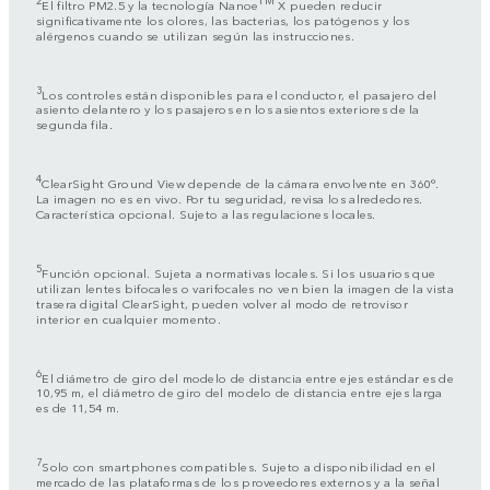
El filtro PM2.5 y la tecnología Nanoe
X pueden reducir
significativamente los olores, las bacterias, los patógenos y los
alérgenos cuando se utilizan según las instrucciones.
3
Los controles están disponibles para el conductor, el pasajero del
asiento delantero y los pasajeros en los asientos exteriores de la
segunda fila.
4
ClearSight Ground View depende de la cámara envolvente en 360°.
La imagen no es en vivo. Por tu seguridad, revisa los alrededores.
Característica opcional. Sujeto a las regulaciones locales.
5
Función opcional. Sujeta a normativas locales. Si los usuarios que
utilizan lentes bifocales o varifocales no ven bien la imagen de la vista
trasera digital ClearSight, pueden volver al modo de retrovisor
interior en cualquier momento.
6
El diámetro de giro del modelo de distancia entre ejes estándar es de
10,95 m, el diámetro de giro del modelo de distancia entre ejes larga
es de 11,54 m.
7
Solo con smartphones compatibles. Sujeto a disponibilidad en el
mercado de las plataformas de los proveedores externos y a la señal