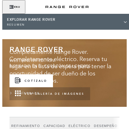
MENU
EXPLORAR RANGE ROVER
RESUMEN
RANGE ROVER
Completamente Range Rover.
Completamente eléctrico. Reserva tu
WESTMINSTER EDITION.
lugar en la lista de espera para tener la
INSPIRADO EN EL CORAZÓN DE LONDRES.
oportunidad de ser dueño de los
primeros modelos.
COTÍZALO
REGÍSTRATE
VER GALERÍA DE IMÁGENES
REFINAMIENTO
CAPACIDAD
ELÉCTRICO
DESEMPEÑO
WES