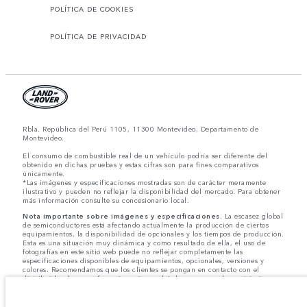
POLÍTICA DE COOKIES
POLÍTICA DE PRIVACIDAD
Rbla. República del Perú 1105, 11300 Montevideo, Departamento de
Montevideo.
El consumo de combustible real de un vehículo podría ser diferente del
obtenido en dichas pruebas y estas cifras son para fines comparativos
únicamente.
*Las imágenes y especificaciones mostradas son de carácter meramente
ilustrativo y pueden no reflejar la disponibilidad del mercado. Para obtener
más información consulte su concesionario local.
Nota importante sobre imágenes y especificaciones.
La escasez global
de semiconductores está afectando actualmente la producción de ciertos
equipamientos, la disponibilidad de opcionales y los tiempos de producción.
Esta es una situación muy dinámica y como resultado de ella, el uso de
fotografías en este sitio web puede no reflejar completamente las
especificaciones disponibles de equipamientos, opcionales, versiones y
colores. Recomendamos que los clientes se pongan en contacto con el
distribuidor de su preferencia, quien podrá dar a conocer las restricciones
actuales de nuestros vehículos y que no realicen un pedido basándose
únicamente en las especificaciones e imágenes mostradas en este sitio web.