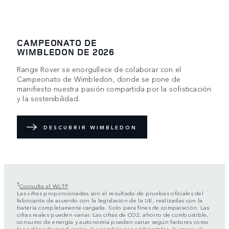
CAMPEONATO DE
WIMBLEDON DE 2026
Range Rover se enorgullece de colaborar con el
Campeonato de Wimbledon, donde se pone de
manifiesto nuestra pasión compartida por la sofisticación
y la sostenibilidad.
DESCUBRIR WIMBLEDON
†
Consulta el WLTP
Las cifras proporcionadas son el resultado de pruebas oficiales del
fabricante de acuerdo con la legislación de la UE, realizadas con la
batería completamente cargada. Solo para fines de comparación. Las
cifras reales pueden variar. Las cifras de CO2, ahorro de combustible,
consumo de energía y autonomía pueden variar según factores como
los estilos de conducción, las condiciones ambientales, la carga, el