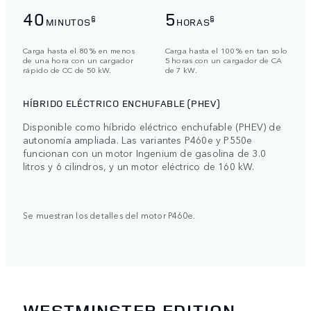
40
5
§
§
MINUTOS
HORAS
Carga hasta el 80 % en menos
Carga hasta el 100 % en tan solo
de una hora con un cargador
5 horas con un cargador de CA
rápido de CC de 50 kW.
de 7 kW.
HÍBRIDO ELÉCTRICO ENCHUFABLE (PHEV)
Disponible como híbrido eléctrico enchufable (PHEV) de
autonomía ampliada. Las variantes P460e y P550e
funcionan con un motor Ingenium de gasolina de 3.0
litros y 6 cilindros, y un motor eléctrico de 160 kW.
Se muestran los detalles del motor P460e.
WESTMINSTER EDITION