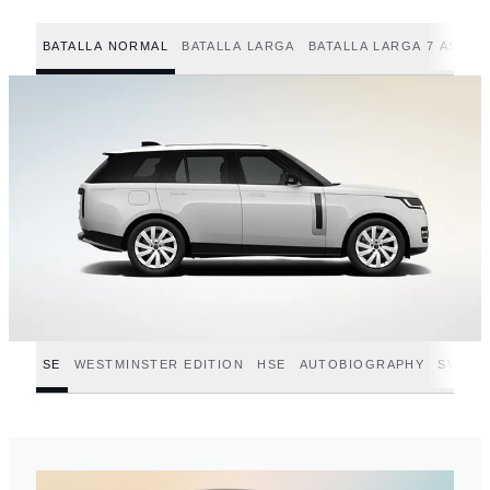
BATALLA NORMAL
BATALLA LARGA
BATALLA LARGA 7 ASIEN
SE
WESTMINSTER EDITION
HSE
AUTOBIOGRAPHY
SV
SV