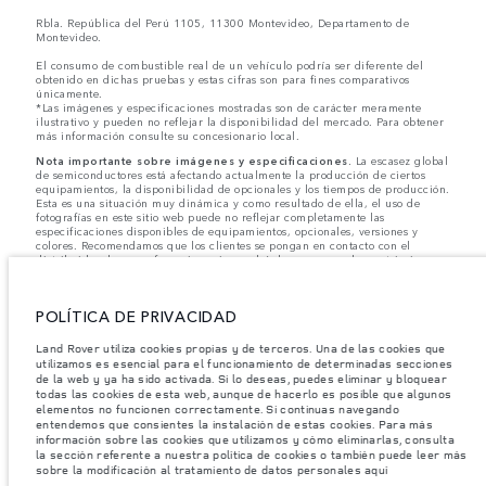
Rbla. República del Perú 1105, 11300 Montevideo, Departamento de
Montevideo.
El consumo de combustible real de un vehículo podría ser diferente del
obtenido en dichas pruebas y estas cifras son para fines comparativos
únicamente.
*Las imágenes y especificaciones mostradas son de carácter meramente
ilustrativo y pueden no reflejar la disponibilidad del mercado. Para obtener
más información consulte su concesionario local.
Nota importante sobre imágenes y especificaciones.
La escasez global
de semiconductores está afectando actualmente la producción de ciertos
equipamientos, la disponibilidad de opcionales y los tiempos de producción.
Esta es una situación muy dinámica y como resultado de ella, el uso de
fotografías en este sitio web puede no reflejar completamente las
especificaciones disponibles de equipamientos, opcionales, versiones y
colores. Recomendamos que los clientes se pongan en contacto con el
distribuidor de su preferencia, quien podrá dar a conocer las restricciones
actuales de nuestros vehículos y que no realicen un pedido basándose
únicamente en las especificaciones e imágenes mostradas en este sitio web.
POLÍTICA DE PRIVACIDAD
Jaguar Land Rover Limited busca constantemente nuevas formas de mejorar
las especificaciones, el diseño y la producción de sus vehículos, piezas y
accesorios, por lo que se producen modificaciones de forma continua y sin
Land Rover utiliza cookies propias y de terceros. Una de las cookies que
previo aviso. Según el modelo, algunas funciones serán opcionales o
utilizamos es esencial para el funcionamiento de determinadas secciones
vendrán incluidas de serie. La información, las especificaciones, los motores
de la web y ya ha sido activada. Si lo deseas, puedes eliminar y bloquear
y los colores que aparecen en esta página web se basan en las
todas las cookies de esta web, aunque de hacerlo es posible que algunos
especificaciones europeas. Estos pueden variar en función del mercado y
elementos no funcionen correctamente. Si continuas navegando
pueden ser modificados sin previo aviso. Algunos vehículos se muestran con
entendemos que consientes la instalación de estas cookies. Para más
equipamiento opcional y accesorios originales que pueden no estar
información sobre las cookies que utilizamos y cómo eliminarlas, consulta
disponibles en todos los mercados. Ponte en contacto con tu concesionario
la sección referente a nuestra política de cookies o también puede leer más
local para consultar disponibilidad y precios.
sobre la modificación al tratamiento de datos personales aquí