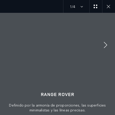
1/4
MENU
ÚNETE A LA CONVERSACIÓN
RANGE ROVER
Definido por la armonía de proporciones, las superficies
minimalistas y las líneas precisas.
CONTÁCTANOS