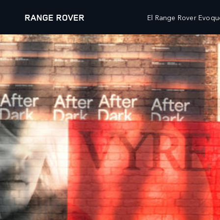
RANGE ROVER
El Range Rover Evoque
MODELOS
PROPIETARIOS
AT
RANGE ROVER
DESCRIPCIÓN GENERAL
WH
RANGE ROVER SPORT
SERVICIO
WH
RANGE ROVER VELAR
MANTENIMIENTO
WH
RANGE ROVER EVOQUE
ACCESORIOS
CL
DISCOVERY
BIBLIOTECA DE LOS PROPIETARIOS
OP
DEFENDER