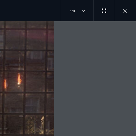
1/8
INICIA TU COMPRA
ÚNETE A LA CONVERSACIÓN
CONTÁCTANOS
INSTAGRAM
EXPLORA NUESTROS MODELOS
LOCALIZA UN DISTRIBUIDOR
TIKTOK