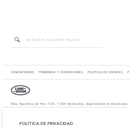
CONTÁCTANOS
TÉRMINOS Y CONDICIONES
POLÍTICA DE COOKIES
Rbla. República del Perú 1105, 11300 Montevideo, Departamento de Montevideo.
El consumo de combustible real de un vehículo podría ser diferente del obtenido 
*Las imágenes y especificaciones mostradas son de carácter meramente ilustrativo 
Nota importante sobre imágenes y especificaciones.
La escasez global de se
POLÍTICA DE PRIVACIDAD
dinámica y como resultado de ella, el uso de fotografías en este sitio web puede 
distribuidor de su preferencia, quien podrá dar a conocer las restricciones actua