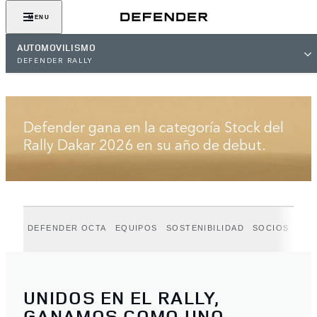
MENU
AUTOMOVILISMO
DEFENDER RALLY
DEFENDER RALLY
Defender gana en la categoría Stock del
Rally Dakar 2026 en su año de debut.
DEFENDER OCTA
EQUIPOS
SOSTENIBILIDAD
SOCIOS
UNIDOS EN EL RALLY,
GANAMOS COMO UNO