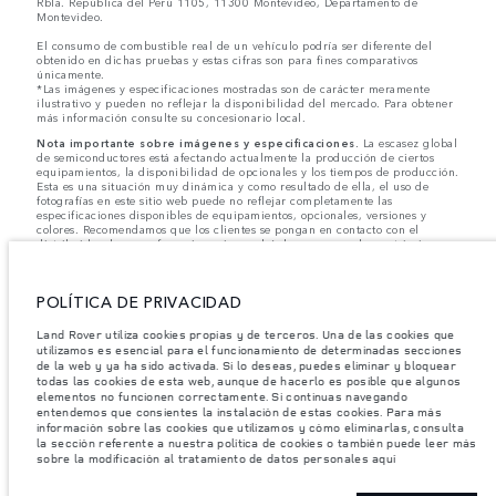
Rbla. República del Perú 1105, 11300 Montevideo, Departamento de
Montevideo.
El consumo de combustible real de un vehículo podría ser diferente del
obtenido en dichas pruebas y estas cifras son para fines comparativos
únicamente.
*Las imágenes y especificaciones mostradas son de carácter meramente
ilustrativo y pueden no reflejar la disponibilidad del mercado. Para obtener
más información consulte su concesionario local.
Nota importante sobre imágenes y especificaciones.
La escasez global
de semiconductores está afectando actualmente la producción de ciertos
equipamientos, la disponibilidad de opcionales y los tiempos de producción.
Esta es una situación muy dinámica y como resultado de ella, el uso de
fotografías en este sitio web puede no reflejar completamente las
especificaciones disponibles de equipamientos, opcionales, versiones y
colores. Recomendamos que los clientes se pongan en contacto con el
distribuidor de su preferencia, quien podrá dar a conocer las restricciones
actuales de nuestros vehículos y que no realicen un pedido basándose
únicamente en las especificaciones e imágenes mostradas en este sitio web.
POLÍTICA DE PRIVACIDAD
Jaguar Land Rover Limited busca constantemente nuevas formas de mejorar
las especificaciones, el diseño y la producción de sus vehículos, piezas y
accesorios, por lo que se producen modificaciones de forma continua y sin
Land Rover utiliza cookies propias y de terceros. Una de las cookies que
previo aviso. Según el modelo, algunas funciones serán opcionales o
utilizamos es esencial para el funcionamiento de determinadas secciones
vendrán incluidas de serie. La información, las especificaciones, los motores
de la web y ya ha sido activada. Si lo deseas, puedes eliminar y bloquear
y los colores que aparecen en esta página web se basan en las
todas las cookies de esta web, aunque de hacerlo es posible que algunos
especificaciones europeas. Estos pueden variar en función del mercado y
elementos no funcionen correctamente. Si continuas navegando
pueden ser modificados sin previo aviso. Algunos vehículos se muestran con
entendemos que consientes la instalación de estas cookies. Para más
equipamiento opcional y accesorios originales que pueden no estar
información sobre las cookies que utilizamos y cómo eliminarlas, consulta
disponibles en todos los mercados. Ponte en contacto con tu concesionario
la sección referente a nuestra política de cookies o también puede leer más
local para consultar disponibilidad y precios.
sobre la modificación al tratamiento de datos personales aquí
Los pesos indicados reflejan la especificación estándar del vehículo. Los accesorios y