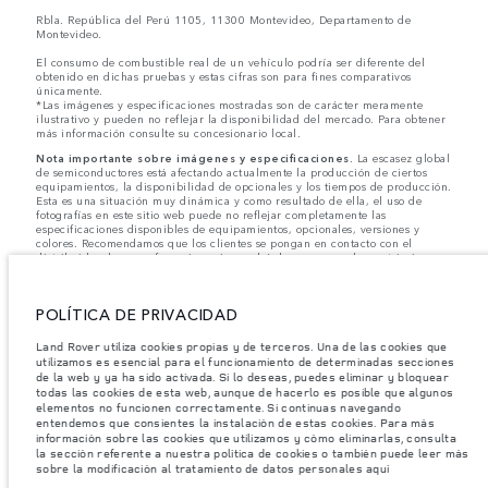
Rbla. República del Perú 1105, 11300 Montevideo, Departamento de
Montevideo.
El consumo de combustible real de un vehículo podría ser diferente del
obtenido en dichas pruebas y estas cifras son para fines comparativos
únicamente.
*Las imágenes y especificaciones mostradas son de carácter meramente
ilustrativo y pueden no reflejar la disponibilidad del mercado. Para obtener
más información consulte su concesionario local.
Nota importante sobre imágenes y especificaciones.
La escasez global
de semiconductores está afectando actualmente la producción de ciertos
equipamientos, la disponibilidad de opcionales y los tiempos de producción.
Esta es una situación muy dinámica y como resultado de ella, el uso de
fotografías en este sitio web puede no reflejar completamente las
especificaciones disponibles de equipamientos, opcionales, versiones y
colores. Recomendamos que los clientes se pongan en contacto con el
distribuidor de su preferencia, quien podrá dar a conocer las restricciones
actuales de nuestros vehículos y que no realicen un pedido basándose
únicamente en las especificaciones e imágenes mostradas en este sitio web.
POLÍTICA DE PRIVACIDAD
Jaguar Land Rover Limited busca constantemente nuevas formas de mejorar
las especificaciones, el diseño y la producción de sus vehículos, piezas y
accesorios, por lo que se producen modificaciones de forma continua y sin
Land Rover utiliza cookies propias y de terceros. Una de las cookies que
previo aviso. Según el modelo, algunas funciones serán opcionales o
utilizamos es esencial para el funcionamiento de determinadas secciones
vendrán incluidas de serie. La información, las especificaciones, los motores
de la web y ya ha sido activada. Si lo deseas, puedes eliminar y bloquear
y los colores que aparecen en esta página web se basan en las
todas las cookies de esta web, aunque de hacerlo es posible que algunos
especificaciones europeas. Estos pueden variar en función del mercado y
elementos no funcionen correctamente. Si continuas navegando
pueden ser modificados sin previo aviso. Algunos vehículos se muestran con
entendemos que consientes la instalación de estas cookies. Para más
equipamiento opcional y accesorios originales que pueden no estar
información sobre las cookies que utilizamos y cómo eliminarlas, consulta
disponibles en todos los mercados. Ponte en contacto con tu concesionario
la sección referente a nuestra política de cookies o también puede leer más
local para consultar disponibilidad y precios.
sobre la modificación al tratamiento de datos personales aquí