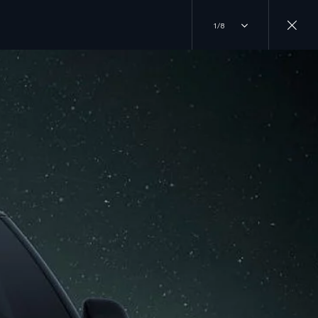
1/8
INICIA TU COMPRA
ÚNETE A LA CONVERSACIÓN
CONTÁCTANOS
INSTAGRAM
EXPLORA NUESTROS MODELOS
LOCALIZA UN DISTRIBUIDOR
TIKTOK