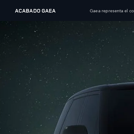
ACABADO GAEA
Gaea representa el com
MODELOS
PROPIETARIOS
AT
RANGE ROVER
DESCRIPCIÓN GENERAL
WH
RANGE ROVER SPORT
SERVICIO
WH
RANGE ROVER VELAR
MANTENIMIENTO
WH
RANGE ROVER EVOQUE
ACCESORIOS
CL
DISCOVERY
BIBLIOTECA DE LOS PROPIETARIOS
OP
DEFENDER