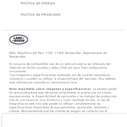
POLÍTICA DE COOKIES
POLÍTICA DE PRIVACIDAD
Rbla. República del Perú 1105, 11300 Montevideo, Departamento de
Montevideo.
El consumo de combustible real de un vehículo podría ser diferente del
obtenido en dichas pruebas y estas cifras son para fines comparativos
únicamente.
*Las imágenes y especificaciones mostradas son de carácter meramente
ilustrativo y pueden no reflejar la disponibilidad del mercado. Para obtener
más información consulte su concesionario local.
Nota importante sobre imágenes y especificaciones.
La escasez global
de semiconductores está afectando actualmente la producción de ciertos
equipamientos, la disponibilidad de opcionales y los tiempos de producción.
Esta es una situación muy dinámica y como resultado de ella, el uso de
fotografías en este sitio web puede no reflejar completamente las
especificaciones disponibles de equipamientos, opcionales, versiones y
colores. Recomendamos que los clientes se pongan en contacto con el
distribuidor de su preferencia, quien podrá dar a conocer las restricciones
actuales de nuestros vehículos y que no realicen un pedido basándose
únicamente en las especificaciones e imágenes mostradas en este sitio web.