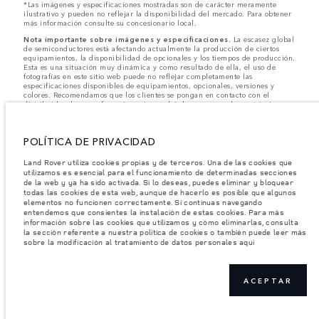
*Las imágenes y especificaciones mostradas son de carácter meramente
ilustrativo y pueden no reflejar la disponibilidad del mercado. Para obtener
más información consulte su concesionario local.
Nota importante sobre imágenes y especificaciones.
La escasez global
de semiconductores está afectando actualmente la producción de ciertos
equipamientos, la disponibilidad de opcionales y los tiempos de producción.
Esta es una situación muy dinámica y como resultado de ella, el uso de
fotografías en este sitio web puede no reflejar completamente las
especificaciones disponibles de equipamientos, opcionales, versiones y
colores. Recomendamos que los clientes se pongan en contacto con el
distribuidor de su preferencia, quien podrá dar a conocer las restricciones
actuales de nuestros vehículos y que no realicen un pedido basándose
únicamente en las especificaciones e imágenes mostradas en este sitio web.
POLÍTICA DE PRIVACIDAD
Jaguar Land Rover Limited busca constantemente nuevas formas de mejorar
las especificaciones, el diseño y la producción de sus vehículos, piezas y
accesorios, por lo que se producen modificaciones de forma continua y sin
Land Rover utiliza cookies propias y de terceros. Una de las cookies que
previo aviso. Según el modelo, algunas funciones serán opcionales o
utilizamos es esencial para el funcionamiento de determinadas secciones
vendrán incluidas de serie. La información, las especificaciones, los motores
de la web y ya ha sido activada. Si lo deseas, puedes eliminar y bloquear
y los colores que aparecen en esta página web se basan en las
todas las cookies de esta web, aunque de hacerlo es posible que algunos
especificaciones europeas. Estos pueden variar en función del mercado y
elementos no funcionen correctamente. Si continuas navegando
pueden ser modificados sin previo aviso. Algunos vehículos se muestran con
entendemos que consientes la instalación de estas cookies. Para más
equipamiento opcional y accesorios originales que pueden no estar
información sobre las cookies que utilizamos y cómo eliminarlas, consulta
disponibles en todos los mercados. Ponte en contacto con tu concesionario
la sección referente a nuestra política de cookies o también puede leer más
local para consultar disponibilidad y precios.
sobre la modificación al tratamiento de datos personales aquí
Los pesos indicados reflejan la especificación estándar del vehículo. Los accesorios y
otros elementos instalados después del punto de fabricación afectarán la carga útil.
Asegúrese de que el Peso Bruto del Vehículo y las Cargas Máximas por Eje no se
ACEPTAR
excedan al cargar el vehículo con accesorios, ocupantes, fluidos y combustibles, y
carga útil.