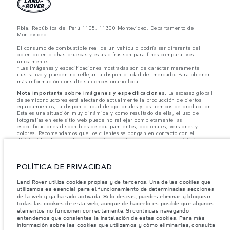
Rbla. República del Perú 1105, 11300 Montevideo, Departamento de
Montevideo.
El consumo de combustible real de un vehículo podría ser diferente del
obtenido en dichas pruebas y estas cifras son para fines comparativos
únicamente.
*Las imágenes y especificaciones mostradas son de carácter meramente
ilustrativo y pueden no reflejar la disponibilidad del mercado. Para obtener
más información consulte su concesionario local.
Nota importante sobre imágenes y especificaciones.
La escasez global
de semiconductores está afectando actualmente la producción de ciertos
equipamientos, la disponibilidad de opcionales y los tiempos de producción.
Esta es una situación muy dinámica y como resultado de ella, el uso de
fotografías en este sitio web puede no reflejar completamente las
especificaciones disponibles de equipamientos, opcionales, versiones y
colores. Recomendamos que los clientes se pongan en contacto con el
distribuidor de su preferencia, quien podrá dar a conocer las restricciones
actuales de nuestros vehículos y que no realicen un pedido basándose
únicamente en las especificaciones e imágenes mostradas en este sitio web.
POLÍTICA DE PRIVACIDAD
Jaguar Land Rover Limited busca constantemente nuevas formas de mejorar
las especificaciones, el diseño y la producción de sus vehículos, piezas y
accesorios, por lo que se producen modificaciones de forma continua y sin
Land Rover utiliza cookies propias y de terceros. Una de las cookies que
previo aviso. Según el modelo, algunas funciones serán opcionales o
utilizamos es esencial para el funcionamiento de determinadas secciones
vendrán incluidas de serie. La información, las especificaciones, los motores
de la web y ya ha sido activada. Si lo deseas, puedes eliminar y bloquear
y los colores que aparecen en esta página web se basan en las
todas las cookies de esta web, aunque de hacerlo es posible que algunos
especificaciones europeas. Estos pueden variar en función del mercado y
elementos no funcionen correctamente. Si continuas navegando
pueden ser modificados sin previo aviso. Algunos vehículos se muestran con
entendemos que consientes la instalación de estas cookies. Para más
equipamiento opcional y accesorios originales que pueden no estar
información sobre las cookies que utilizamos y cómo eliminarlas, consulta
disponibles en todos los mercados. Ponte en contacto con tu concesionario