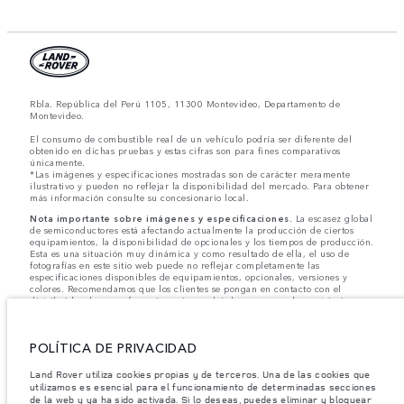
Rbla. República del Perú 1105, 11300 Montevideo, Departamento de
Montevideo.
El consumo de combustible real de un vehículo podría ser diferente del
obtenido en dichas pruebas y estas cifras son para fines comparativos
únicamente.
*Las imágenes y especificaciones mostradas son de carácter meramente
ilustrativo y pueden no reflejar la disponibilidad del mercado. Para obtener
más información consulte su concesionario local.
Nota importante sobre imágenes y especificaciones.
La escasez global
de semiconductores está afectando actualmente la producción de ciertos
equipamientos, la disponibilidad de opcionales y los tiempos de producción.
Esta es una situación muy dinámica y como resultado de ella, el uso de
fotografías en este sitio web puede no reflejar completamente las
especificaciones disponibles de equipamientos, opcionales, versiones y
colores. Recomendamos que los clientes se pongan en contacto con el
distribuidor de su preferencia, quien podrá dar a conocer las restricciones
actuales de nuestros vehículos y que no realicen un pedido basándose
únicamente en las especificaciones e imágenes mostradas en este sitio web.
POLÍTICA DE PRIVACIDAD
Jaguar Land Rover Limited busca constantemente nuevas formas de mejorar
las especificaciones, el diseño y la producción de sus vehículos, piezas y
accesorios, por lo que se producen modificaciones de forma continua y sin
Land Rover utiliza cookies propias y de terceros. Una de las cookies que
previo aviso. Según el modelo, algunas funciones serán opcionales o
utilizamos es esencial para el funcionamiento de determinadas secciones
vendrán incluidas de serie. La información, las especificaciones, los motores
de la web y ya ha sido activada. Si lo deseas, puedes eliminar y bloquear